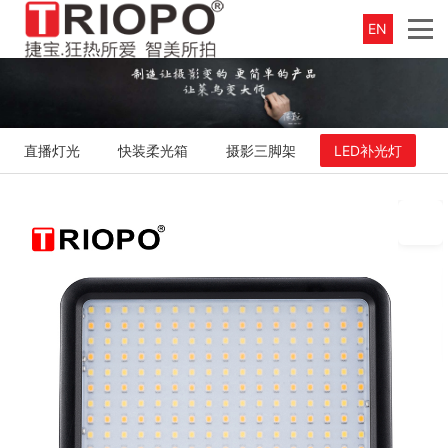
EN
直播灯光
快装柔光箱
摄影三脚架
LED补光灯