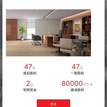
47
47
亩
亩
规划面积
一期面积
2
80000
亿
平方米
初期资金
建成面积
更多