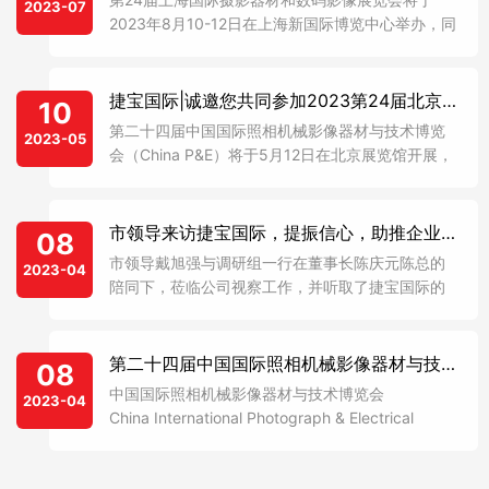
2023-07
2023年8月10-12日在上海新国际博览中心举办，同
期举办2023上海国际视频设备与技术展、2023直
播电商大会暨直播设备技术应用展、上海国际影像
后期框艺装裱展。届时将汇聚海内外影像品牌及代
捷宝国际|诚邀您共同参加2023第24届北京P&E摄影器材展
10
表性企业、生产和贸易领域全产业链优质供应商及
第二十四届中国国际照相机械影像器材与技术博览
2023-05
服务商共同参与，持续助力影像行业高质量发展！
会（China P&E）将于5月12日在北京展览馆开展，
本次展会为期四天（5月12-15日），捷宝诚邀您共
同参加。
市领导来访捷宝国际，提振信心，助推企业做大做强！
08
市领导戴旭强与调研组一行在董事长陈庆元陈总的
2023-04
陪同下，莅临公司视察工作，并听取了捷宝国际的
发展历程及未来的发展趋势介绍，重点了解企业生
产经营、科技创新和人才引进等情况。
第二十四届中国国际照相机械影像器材与技术博览会
08
中国国际照相机械影像器材与技术博览会
2023-04
China International Photograph & Electrical
Imaging Machinery and Technology
Fair（CHINA P&E） 中国国...